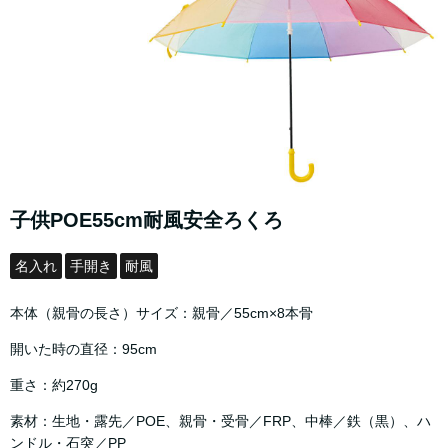
子供POE55cm耐風安全ろくろ
名入れ
手開き
耐風
本体（親骨の長さ）サイズ：親骨／55cm×8本骨
開いた時の直径：95cm
重さ：約270g
素材：生地・露先／POE、親骨・受骨／FRP、中棒／鉄（黒）、ハ
ンドル・石突／PP