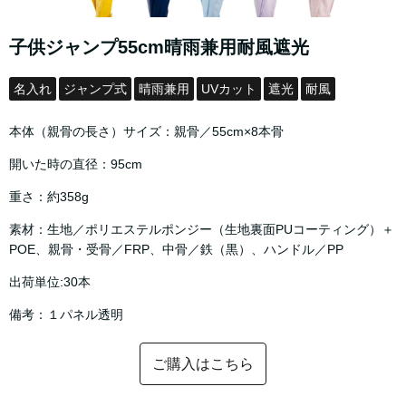
子供ジャンプ55cm晴雨兼用耐風遮光
名入れ
ジャンプ式
晴雨兼用
UVカット
遮光
耐風
本体（親骨の長さ）サイズ：親骨／55cm×8本骨
開いた時の直径：95cm
重さ：約358g
素材：生地／ポリエステルポンジー（生地裏面PUコーティング）＋
POE、親骨・受骨／FRP、中骨／鉄（黒）、ハンドル／PP
出荷単位:30本
備考：１パネル透明
ご購入はこちら