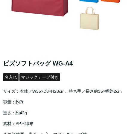
ビズソフトバッグ WG-A4
名入れ
マジックテープ付き
サイズ：本体／W35×D8×H28cm、持ち手／長さ約35×幅約2cm
容量：約7ℓ
重さ：約42g
素材：PP不織布