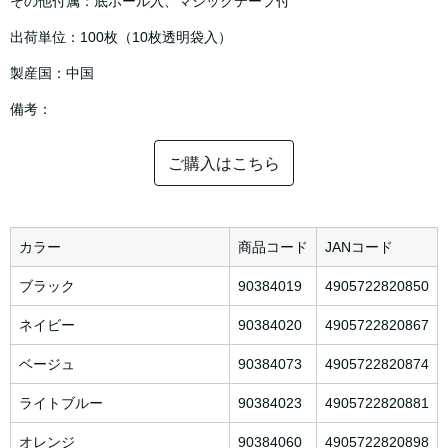
その他付属：底ボール入、マジックテープ付
出荷単位：100枚（10枚透明袋入）
製産国：中国
備考：
ご購入はこちら
カラー
商品コード
JANコード
ブラック
90384019
4905722820850
ネイビー
90384020
4905722820867
ベージュ
90384073
4905722820874
ライトブルー
90384023
4905722820881
オレンジ
90384060
4905722820898