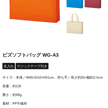
ビズソフトバッグ WG-A3
名入れ
マジックテープ付き
サイズ：本体／W45×D10×H31cm、持ち手／長さ約55×幅約2.5cm
容量：約13ℓ
重さ：約58g
素材：PP不織布