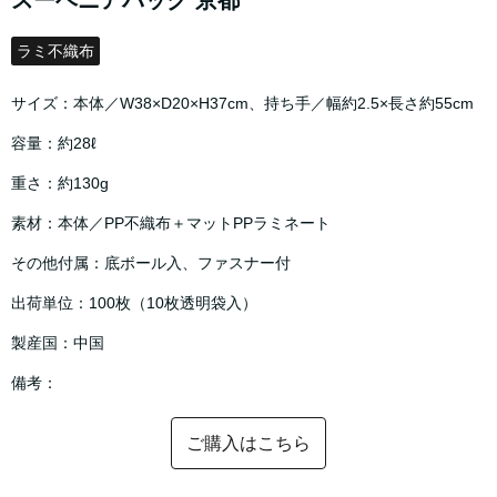
スーベニアバッグ 京都
ラミ不織布
サイズ：本体／W38×D20×H37cm、持ち手／幅約2.5×長さ約55cm
容量：約28ℓ
重さ：約130g
素材：本体／PP不織布＋マットPPラミネート
その他付属：底ボール入、ファスナー付
出荷単位：100枚（10枚透明袋入）
製産国：中国
備考：
ご購入はこちら