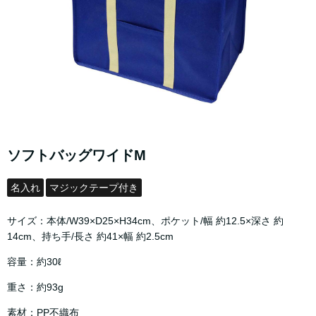
ソフトバッグワイドM
名入れ
マジックテープ付き
サイズ：本体/W39×D25×H34cm、ポケット/幅 約12.5×深さ 約
14cm、持ち手/長さ 約41×幅 約2.5cm
容量：約30ℓ
重さ：約93g
素材：PP不織布