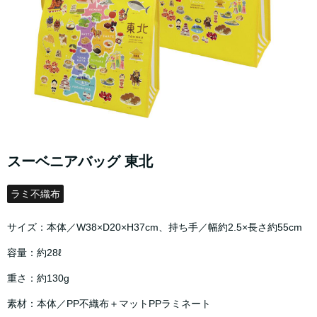
スーベニアバッグ 東北
ラミ不織布
サイズ：本体／W38×D20×H37cm、持ち手／幅約2.5×長さ約55cm
容量：約28ℓ
重さ：約130g
素材：本体／PP不織布＋マットPPラミネート