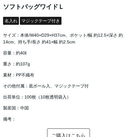
ソフトバッグワイドＬ
名入れ
マジックテープ付き
サイズ：本体/W40×D29×H37cm、ポケット/幅 約12.5×深さ 約
14cm、持ち手/長さ 約41×幅 約2.5cm
容量：約40ℓ
重さ：約107g
素材：PP不織布
その他付属：底ボール入、マジックテープ付
出荷単位：100枚（10枚透明袋入）
製産国：中国
備考：
ご購入はこちら