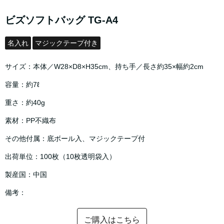
ビズソフトバッグ TG-A4
名入れ
マジックテープ付き
サイズ：本体／W28×D8×H35cm、持ち手／長さ約35×幅約2cm
容量：約7ℓ
重さ：約40g
素材：PP不織布
その他付属：底ボール入、マジックテープ付
出荷単位：100枚（10枚透明袋入）
製産国：中国
備考：
ご購入はこちら