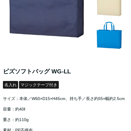
ビズソフトバッグ WG-LL
名入れ
マジックテープ付き
サイズ：本体／W60×D15×H45cm、持ち手／長さ約55×幅約2.5cm
容量：約40ℓ
重さ：約110g
素材：PP不織布