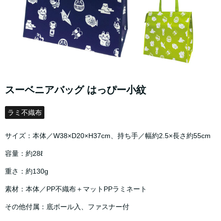
スーベニアバッグ はっぴー小紋
ラミ不織布
サイズ：本体／W38×D20×H37cm、持ち手／幅約2.5×長さ約55cm
容量：約28ℓ
重さ：約130g
素材：本体／PP不織布＋マットPPラミネート
その他付属：底ボール入、ファスナー付