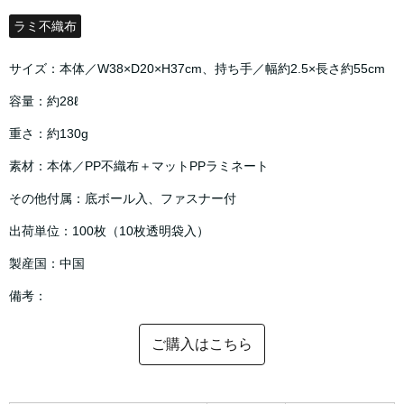
ラミ不織布
サイズ：本体／W38×D20×H37cm、持ち手／幅約2.5×長さ約55cm
容量：約28ℓ
重さ：約130g
素材：本体／PP不織布＋マットPPラミネート
その他付属：底ボール入、ファスナー付
出荷単位：100枚（10枚透明袋入）
製産国：中国
備考：
ご購入はこちら