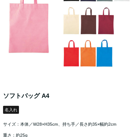
ソフトバッグ A4
名入れ
サイズ：本体／W28×H35cm、持ち手／長さ約35×幅約2cm
重さ：約25g