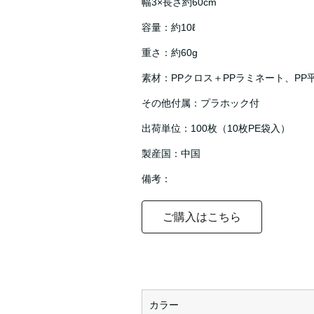
幅3×長さ約60cm
容量：約10ℓ
重さ：約60g
素材：PPクロス＋PPラミネート、PP
その他付属：プラホック付
出荷単位：100枚（10枚PE袋入）
製産国：中国
備考：
ご購入はこちら
カラー