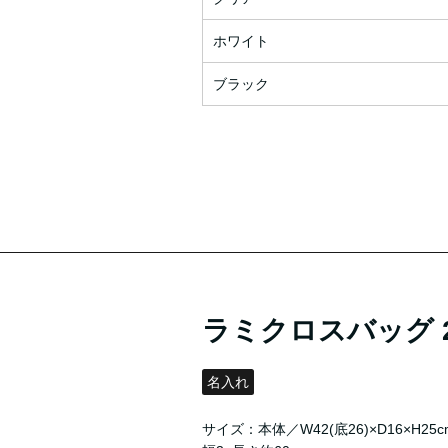
ホワイト
ブラック
ラミクロスバッグ 2
名入れ
サイズ：本体／W42(底26)×D16×H