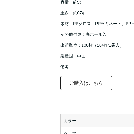
容量：約9ℓ
重さ：約67g
素材：PPクロス＋PPラミネート、PP
その他付属：底ボール入
出荷単位：100枚（10枚PE袋入）
製産国：中国
備考：
ご購入はこちら
カラー
クリア