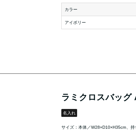
カラー
アイボリー
ラミクロスバッグ 
名入れ
サイズ：本体／W28×D10×H35cm、持