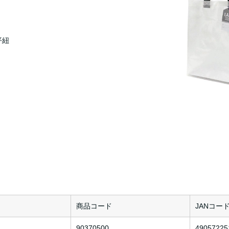
平紐
商品コード
JANコー
90370500
49057225