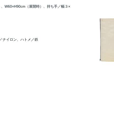
）、W60×H90cm（展開時）、持ち手／幅３×
／ナイロン、ハトメ／鉄