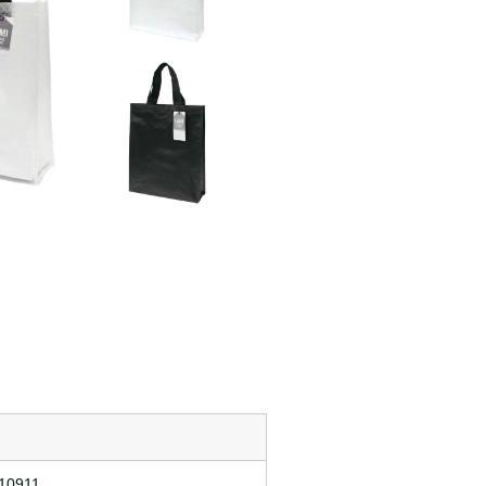
ド
10911