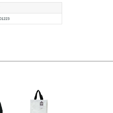
ド
01223