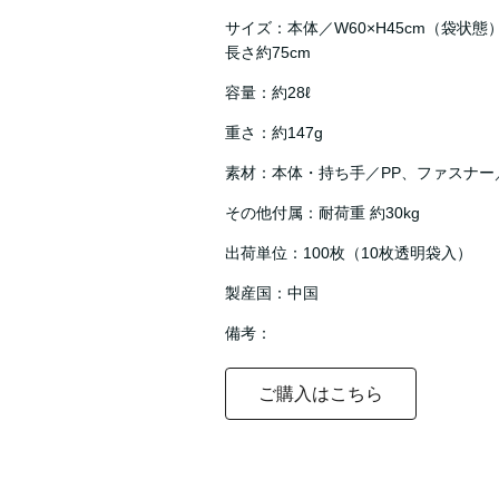
サイズ：本体／W60×H45cm（袋状態
長さ約75cm
容量：約28ℓ
重さ：約147g
素材：本体・持ち手／PP、ファスナー
その他付属：耐荷重 約30kg
出荷単位：100枚（10枚透明袋入）
製産国：中国
備考：
ご購入はこちら