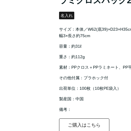
ラミクロスバッグ2
名入れ
サイズ：本体／W62(底39)×D23×H
幅3×長さ約75cm
容量：約31ℓ
重さ：約112g
素材：PPクロス＋PPラミネート、PP
その他付属：プラホック付
出荷単位：100枚（10枚PE袋入）
製産国：中国
備考：
ご購入はこちら