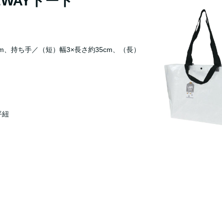
WAYトート
35cm、持ち手／（短）幅3×長さ約35cm、（長）
平紐