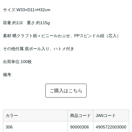
サイズ:W33×D11×H32cm
容量:約11ℓ 重さ:約115g
素材:晒クラフト紙＋ビニールかぶせ、PPスピンドル紐（芯入）
その他付属:底ボール入り、ハトメ付き
出荷単位:100枚
備考:
ご購入はこちら
カラー
商品コード
JANコード
306
90000306
4905722003000