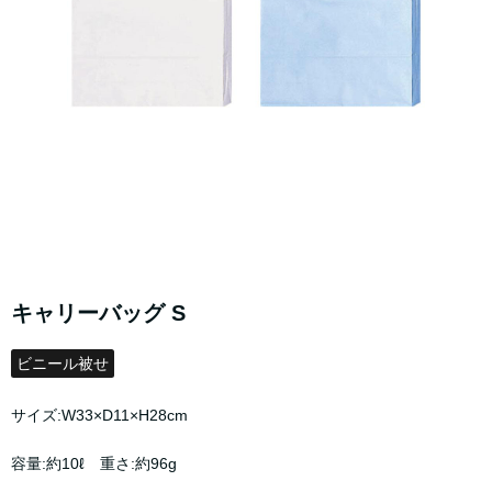
キャリーバッグ S
ビニール被せ
サイズ:W33×D11×H28cm
容量:約10ℓ 重さ:約96g