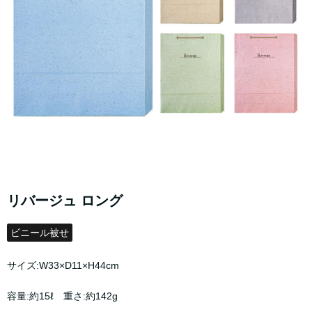
リバージュ ロング
ビニール被せ
サイズ:W33×D11×H44cm
容量:約15ℓ 重さ:約142g