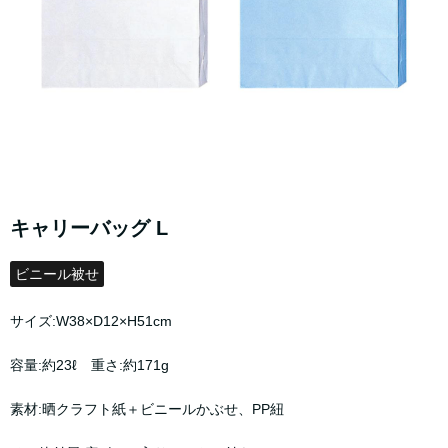
キャリーバッグ L
ビニール被せ
サイズ:W38×D12×H51cm
容量:約23ℓ 重さ:約171g
素材:晒クラフト紙＋ビニールかぶせ、PP紐