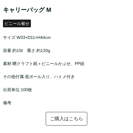
キャリーバッグ M
ビニール被せ
サイズ:W33×D11×H44cm
容量:約15ℓ 重さ:約120g
素材:晒クラフト紙＋ビニールかぶせ、PP紐
その他付属:底ボール入り、ハトメ付き
出荷単位:100枚
備考:
ご購入はこちら