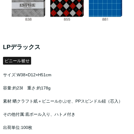
LPデラックス
ビニール被せ
サイズ:W38×D12×H51cm
容量:約23ℓ 重さ:約178g
素材:晒クラフト紙＋ビニールかぶせ、PPスピンドル紐（芯入）
その他付属:底ボール入り、ハトメ付き
出荷単位:100枚