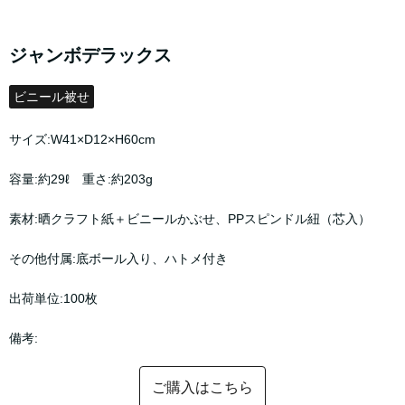
ジャンボデラックス
ビニール被せ
サイズ:W41×D12×H60cm
容量:約29ℓ 重さ:約203g
素材:晒クラフト紙＋ビニールかぶせ、PPスピンドル紐（芯入）
その他付属:底ボール入り、ハトメ付き
出荷単位:100枚
備考:
ご購入はこちら