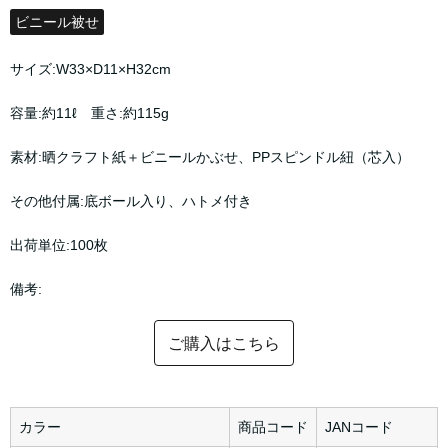
ビニール被せ
サイズ:W33×D11×H32cm
容量:約11ℓ 重さ:約115g
素材:晒クラフト紙＋ビニールかぶせ、PPスピンドル紐（芯入）
その他付属:底ボール入り、ハトメ付き
出荷単位:100枚
備考:
ご購入はこちら
カラー
商品コード
JANコード