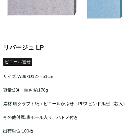
リバージュ LP
ビニール被せ
サイズ:W38×D12×H51cm
容量:23ℓ 重さ:約178g
素材:晒クラフト紙＋ビニールかぶせ、PPスピンドル紐（芯入）
その他付属:底ボール入り、ハトメ付き
出荷単位:100枚