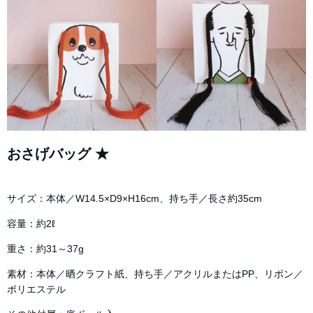
おさげバッグ ★
サイズ：本体／W14.5×D9×H16cm、持ち手／長さ約35cm
容量：約2ℓ
重さ：約31～37g
素材：本体／晒クラフト紙、持ち手／アクリルまたはPP、リボン／
ポリエステル