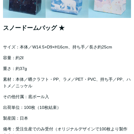
スノードームバッグ ★
サイズ：本体／W14.5×D9×H16cm、持ち手／長さ約25cm
容量：約2ℓ
重さ：約37g
素材：本体／晒クラフト・PP、ラメ／PET・PVC、持ち手／PP、ハ
トメ／ニッケル
その他付属：底ボール入
出荷単位：100枚（10枚結束）
製産国：日本
備考：受注生産でのみ受付（オリジナルデザインで100枚より製作