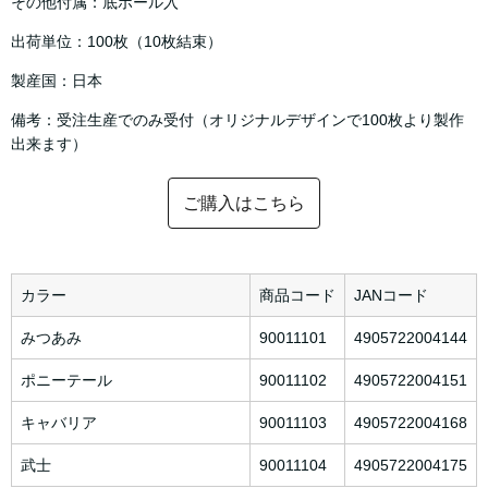
その他付属：底ボール入
出荷単位：100枚（10枚結束）
製産国：日本
備考：受注生産でのみ受付（オリジナルデザインで100枚より製作
出来ます）
ご購入はこちら
カラー
商品コード
JANコード
みつあみ
90011101
4905722004144
ポニーテール
90011102
4905722004151
キャバリア
90011103
4905722004168
武士
90011104
4905722004175